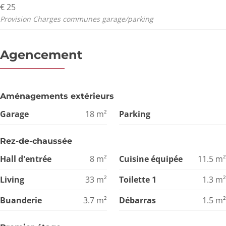
€ 25
Provision Charges communes garage/parking
Agencement
Aménagements extérieurs
Garage
18
m²
Parking
Rez-de-chaussée
Hall d'entrée
8
m²
Cuisine équipée
11.5
m²
Living
33
m²
Toilette 1
1.3
m²
Buanderie
3.7
m²
Débarras
1.5
m²