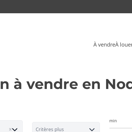
À vendre
À loue
in à vendre en No
min
Critères plus