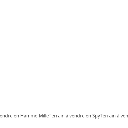
Terrain
1320 Tourinnes-La-Grosse
(ref.
111
)
Vendu
2400
m²
 vendre en Hamme-Mille
Terrain à vendre en Spy
Terrain à ve