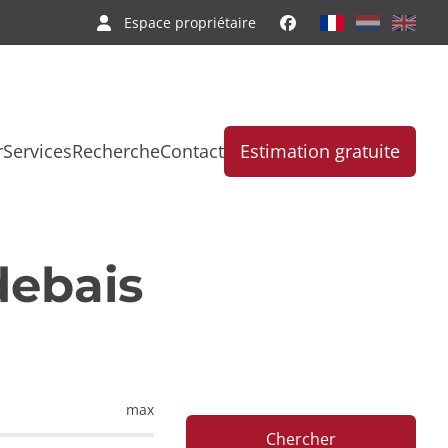
Espace propriétaire
r
Services
Recherche
Contact
Estimation gratuite
debais
max
Chercher