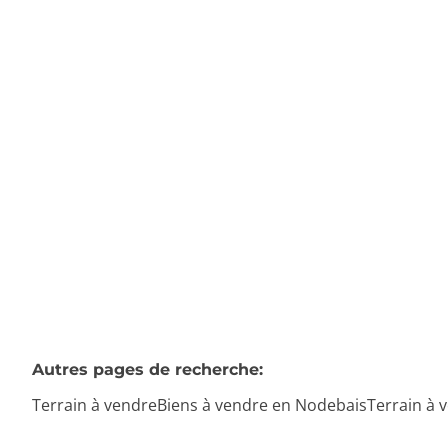
Terrain
1320 Hamme-Mille
(ref.
134
)
€ 250.000
1565
m²
Autres pages de recherche
:
Terrain à vendre
Biens à vendre en Nodebais
Terrain à