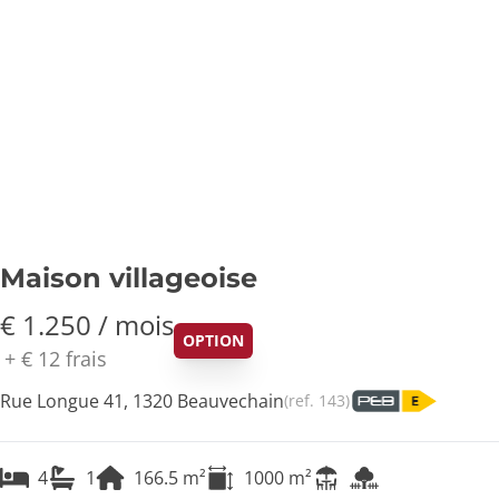
Maison villageoise
€ 1.250 / mois
OPTION
+
€ 12
frais
Rue Longue 41, 1320 Beauvechain
(ref.
143
)
4
1
166.5
m²
1000
m²