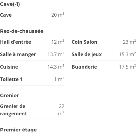
Cave(-1)
Cave
20
m²
Rez-de-chaussée
Hall d'entrée
12
m²
Coin Salon
23
m²
Salle à manger
13.7
m²
Salle de jeux
15.3
m²
Cuisine
14.3
m²
Buanderie
17.5
m²
Toilette 1
1
m²
Grenier
Grenier de
22
rangement
m²
Premier étage