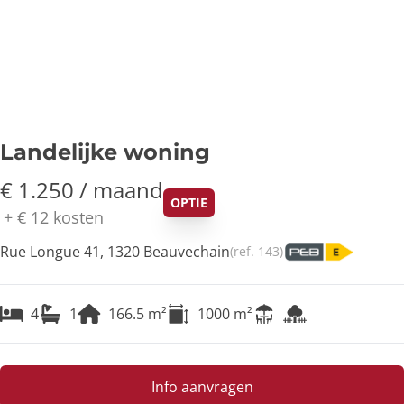
Landelijke woning
€ 1.250 / maand
OPTIE
+
€ 12
kosten
Rue Longue 41, 1320 Beauvechain
(ref.
143
)
4
1
166.5
m²
1000
m²
Info aanvragen