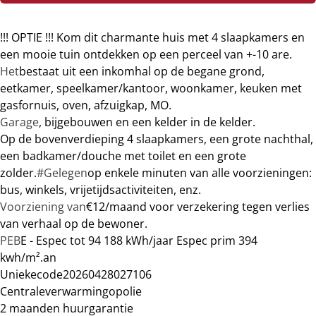
!!! OPTIE !!! Kom dit charmante huis met 4 slaapkamers en
een mooie tuin ontdekken op een perceel van +-10 are.
Het
bestaat uit een inkomhal op de begane grond,
eetkamer, speelkamer/kantoor, woonkamer, keuken met
gasfornuis, oven, afzuigkap, MO.
Garage
, bijgebouwen en een kelder in de kelder.
Op de bovenverdieping 4 slaapkamers, een grote nachthal,
een badkamer/douche met toilet en een grote
zolder.
#Gelegen
op enkele minuten van alle voorzieningen:
bus, winkels, vrijetijdsactiviteiten, enz.
Voorziening van
€12/maand voor verzekering tegen verlies
van verhaal op de bewoner.
PEB
E - Espec tot 94 188 kWh/jaar Espec prim 394
kwh/m².
an
Unieke
code
20260428027106
Centrale
verwarming
op
olie
2 maanden huurgarantie