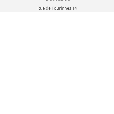
Rue de Tourinnes 14
1320 Beauvechain
info@lechoiximmobilier.be
0475 37 32 30
Volg ons
Facebook
Wettelijke vermeldingen
Intermediaire vastgoedmakelaars - IPI 513 283
Beroepsinstituut van Vastgoedmakelaars (IPI) -
Luxemburgstraat 16B, 1000 Brussel
Onder voorbehoud van de plichten van de
vastgoedmakelaar