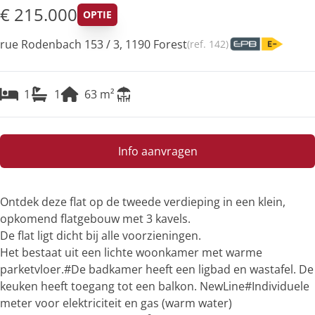
€ 215.000
OPTIE
rue Rodenbach 153 / 3, 1190 Forest
(ref.
142
)
1
1
63
m²
Info aanvragen
Ontdek deze flat op de tweede verdieping in een klein,
opkomend flatgebouw met 3 kavels.
De flat ligt dicht bij alle voorzieningen.
Het bestaat uit een lichte woonkamer met warme
parketvloer.#De badkamer heeft een ligbad en wastafel. De
keuken heeft toegang tot een balkon. NewLine#Individuele
meter voor elektriciteit en gas (warm water)