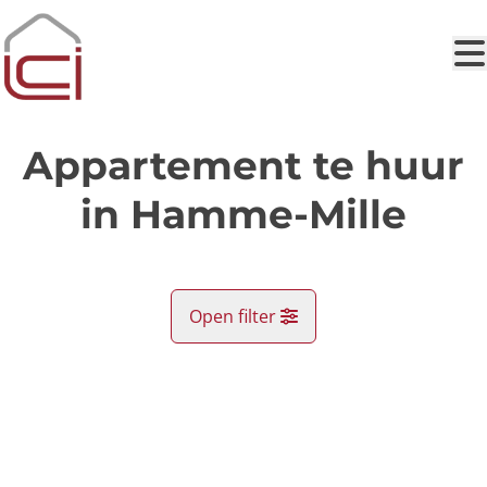
Ga naar hoofdinhoud
Appartement te huur
in Hamme-Mille
Open filter
Gemeente
VERHUURD
Beauvechain (1320)
Remove
Kaartweergave