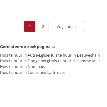
3
1
1
130
m²
730
m²
1
1
2
Volgende
Gerelateerde zoekpagina's
:
Huis te huur in Autre-Église
Huis te huur in Beauvechain
Huis te huur in Dongelberg
Huis te huur in Hamme-Mille
Huis te huur in Nodebais
Huis te huur in Tourinnes-La-Grosse