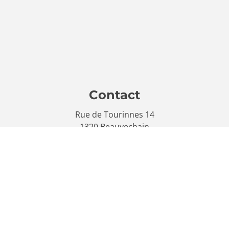
Contact
Rue de Tourinnes 14
1320 Beauvechain
info@lechoiximmobilier.be
0475 37 32 30
Volg ons
Facebook