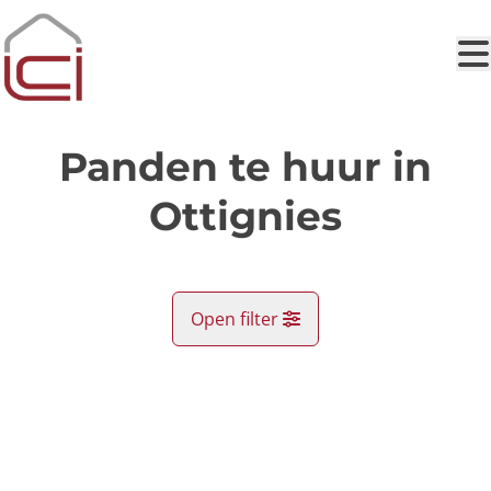
Ga naar hoofdinhoud
Panden te huur in
Ottignies
Open filter
Gemeente
VERHUURD
Ottignies (1340)
Remove
Kaartweergave