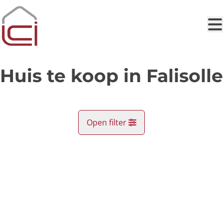
Ga naar hoofdinhoud
Huis te koop in Falisolle
Open filter
Gemeente
VERKOCHT
Falisolle (5060)
Remove
Kaartweergave
Type
Huis
Zoekopdracht
Sorteer op