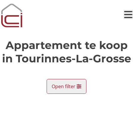
Ga naar hoofdinhoud
Appartement te koop
in Tourinnes-La-Grosse
Open filter
Gemeente
VERKOCHT
Beauvechain (1320)
Remove
Kaartweergave