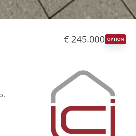
€ 245.000
OPTION
ts.