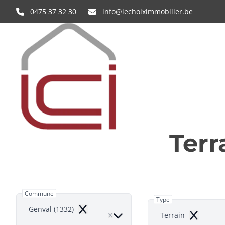
Aller au contenu principal
0475 37 32 30
info@lechoiximmobilier.be
Terr
Commune
Type
Genval (1332)
Remove
Terrain
Remove