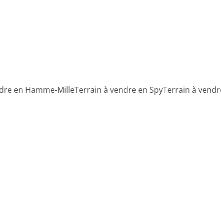
ndre en Hamme-Mille
Terrain à vendre en Spy
Terrain à vend