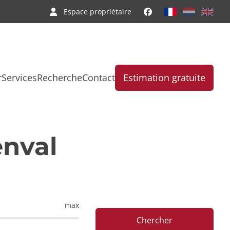
Espace propriétaire
r
Services
Recherche
Contact
Estimation gratuite
enval
max
Chercher