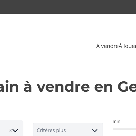
À vendre
À loue
ain à vendre en G
min
Critères plus