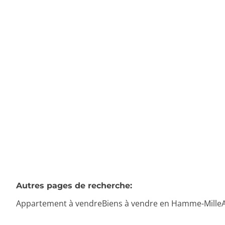
Appartement
1320 Hamme-Mille
(ref.
60
)
Vendu
1
1
74
m²
Autres pages de recherche
:
Appartement à vendre
Biens à vendre en Hamme-Mille