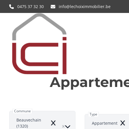
Aller au contenu principal
0475 37 32 30
info@lechoiximmobilier.be
Apparteme
Commune
Type
Beauvechain
Appartement
Remove
Rem
(1320)