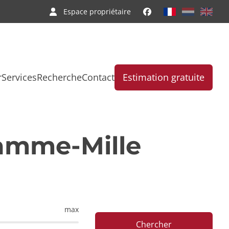
Espace propriétaire
r
Services
Recherche
Contact
Estimation gratuite
amme-Mille
max
Chercher