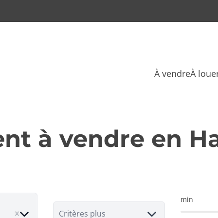
À vendre
À loue
nt à vendre en H
min
ove
Critères plus