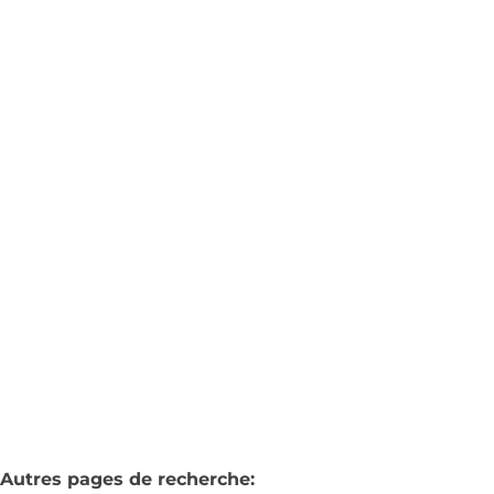
Maison villageoise
1320 Hamme-Mille
(ref.
45
)
Vendu
3
1
133
m²
200
m²
2
Autres pages de recherche
: