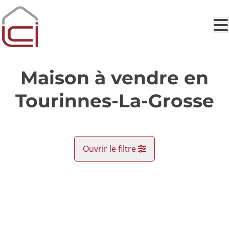
Aller au contenu principal
Maison à vendre en
Tourinnes-La-Grosse
Ouvrir le filtre
Commune
VENDU
Beauvechain (1320)
Remove
Vue de la carte