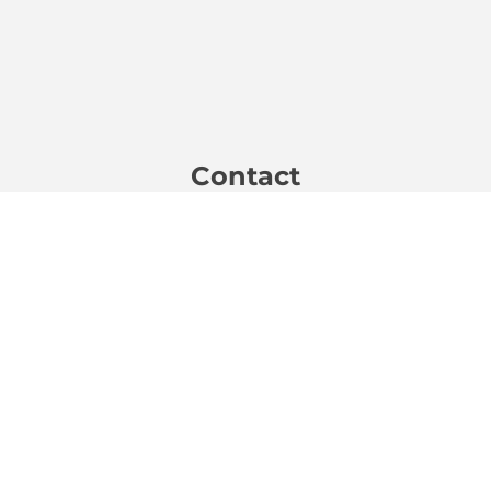
Contact
Rue de Tourinnes 14
1320 Beauvechain
info@lechoiximmobilier.be
0475 37 32 30
Suivez-nous
Facebook