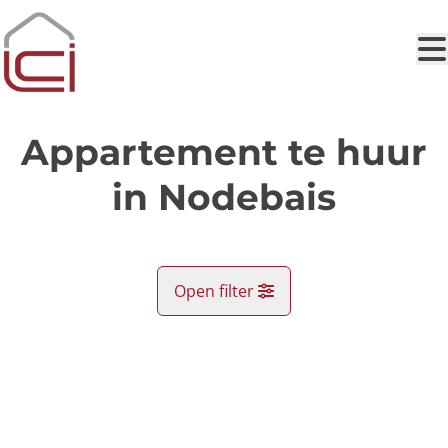
Ga naar hoofdinhoud
Appartement te huur
in Nodebais
Open filter
Gemeente
VERHUURD
Beauvechain (1320)
Remove
Kaartweergave