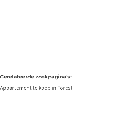
€ 215.000
1
1
63
m²
Gerelateerde zoekpagina's
:
Appartement te koop in Forest