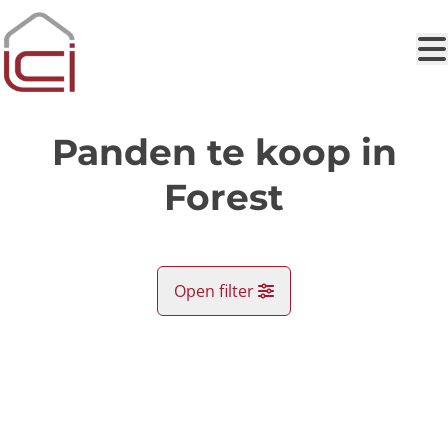
Ga naar hoofdinhoud
Panden te koop in
Forest
Open filter
Gemeente
OPTIE
Forest (1190)
Remove
Kaartweergave