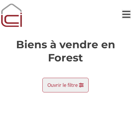
Aller au contenu principal
Biens à vendre en
Forest
Ouvrir le filtre
Commune
OPTION
Forest (1190)
Remove
Vue de la carte